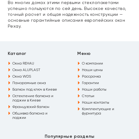
Во многих домах этими первыми стеклопакетами
успешно пользуются по сей день. Высокое качество,
точный расчет и общая надежность конструкции —
основные гарантийные описания европейских окон
Рехау.
Каталог
Меню
Окна REHAU
О компании
Окна ALUPLAST
Наши цены
Окна WDS
Рассрочка
Панорамные окна
Гарантии
Балкон под ключ в Киеве
Наши работы
Остекление балкона и
Статьи
лоджии в Киеве
Наши контакты
Французский балкон
Комплектующие и
Обшивка балкона и
фурнитура
лоджии
Популярные разделы