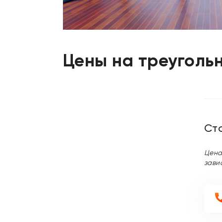
Цены на треуголь
Ст
Цена
зави