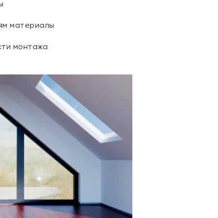
ы
иям материалы
сти монтажа