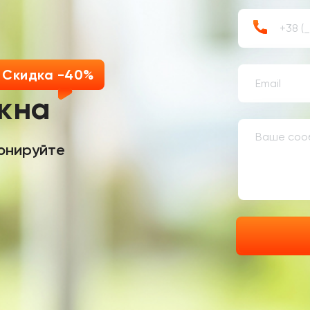
Скидка -40%
кна
онируйте