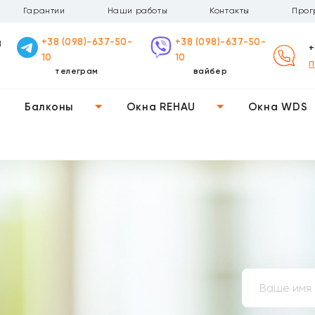
Гарантии
Наши работы
Контакты
Прог
+38 (098)-637-50-
+38 (098)-637-50-
В
+
10
10
П
телеграм
вайбер
Балконы
Окна REHAU
Окна WDS