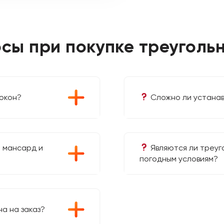
сы при покупке треуголь
окон?
Сложно ли устанав
я мансард и
Являются ли треуг
погодным условиям?
а на заказ?