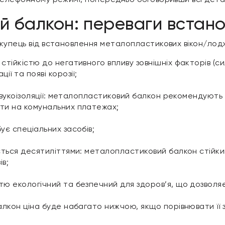
 балкон: переваги встан
купець від встановлення металопластикових вікон/лоджі
тійкістю до негативного впливу зовнішніх факторів (сил
ї та появі корозії;
 звукоізоляції: металопластиковий балкон рекомендують
ти на комунальних платежах;
ує спеціальних засобів;
ється десятиліттями: металопластиковий балкон стійкий
ів;
 екологічний та безпечний для здоров’я, що дозволяє 
алкон ціна буде набагато нижчою, якщо порівнювати її