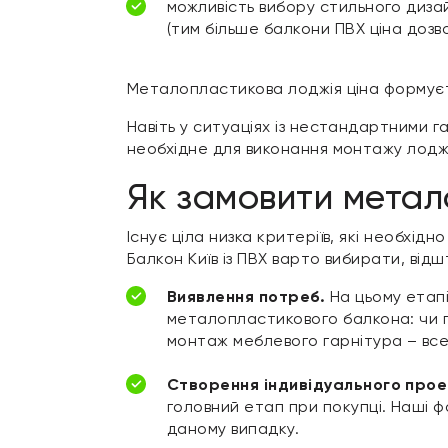
можливість вибору стильного диз
(тим більше балкони ПВХ ціна дозв
Металопластикова лоджія ціна формуєтьс
Навіть у ситуаціях із нестандартними 
необхідне для виконання монтажу лоджі
Як замовити метал
Існує ціла низка критеріїв, які необхід
Балкон Київ із ПВХ варто вибирати, від
Виявлення потреб.
На цьому етапі
металопластикового балкона: чи 
монтаж меблевого гарнітура – все
Створення індивідуального прое
головний етап при покупці. Наші ф
даному випадку.