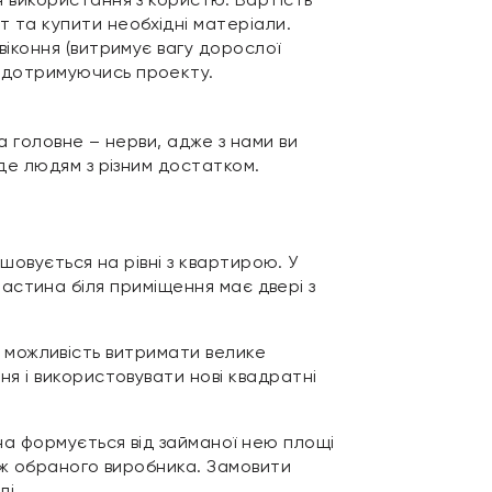
 та купити необхідні матеріали.
віконня (витримує вагу дорослої
о дотримуючись проекту.
а головне – нерви, адже з нами ви
де людям з різним достатком.
шовується на рівні з квартирою. У
 частина біля приміщення має двері з
та можливість витримати велике
я і використовувати нові квадратні
на формується від займаної нею площі
ож обраного виробника. Замовити
лі.