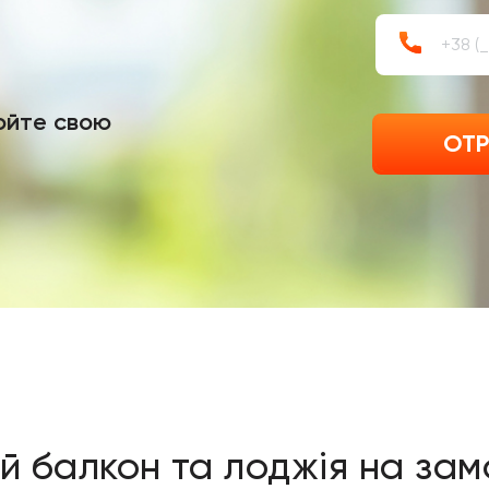
юйте свою
ОТР
 балкон та лоджія на зам