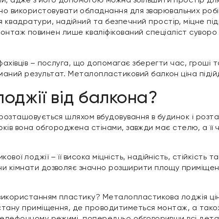
о використовувати обладнання для зварювальних робіт
 квадратури, надійний та безпечний простір, міцне під
онтаж повинен лише кваліфікований спеціаліст сувор
фахівців – послуга, що допомагає зберегти час, гроші т
аний результат. Металопластиковий балкон ціна підій
 лоджії від балкона?
 розташовується шляхом вбудовування в будинок і розта
х боків вона обгороджена стінами, завжди має стелю, а її
ої лоджії – її висока міцність, надійність, стійкість 
и кімнати дозволяє значно розширити площу приміщенн
 використанням пластику? Металопластикова лоджія ці
, стану приміщення, де проводитиметься монтаж, а так
телефонному режимі, попередньо обговоривши всі дета