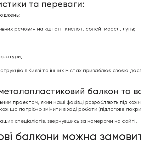
истики та переваги:
коджень;
сивних речовин на кшталт кислот, солей, масел, лугів;
ператури;
нструкцію в Києві та інших містах приваблює своєю дос
 металопластиковий балкон та вс
льним проектом, який наші фахівці розробляють під кож
кож що потрібно змінити в ході роботи (підлогове покр
аших спеціалістів, звернувшись за номерами на сайті.
ові балкони можна замови