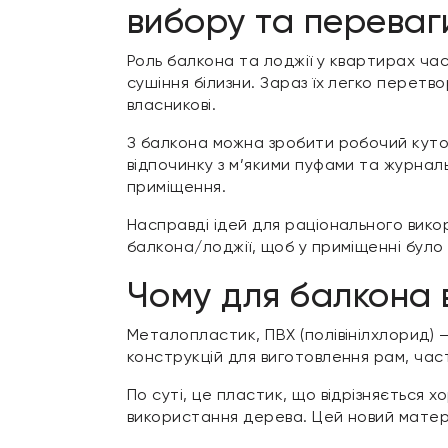
вибору та переваг
Роль балкона та лоджії у квартирах час
сушіння білизни. Зараз їх легко перет
власникові.
З балкона можна зробити робочий куточ
відпочинку з м’якими пуфами та журна
приміщення.
Насправді ідей для раціонального вико
балкона/лоджії, щоб у приміщенні було
Чому для балкона
Металопластик, ПВХ (полівінілхлорид) –
конструкцій для виготовлення рам, час
По суті, це пластик, що відрізняється х
використання дерева. Цей новий матері