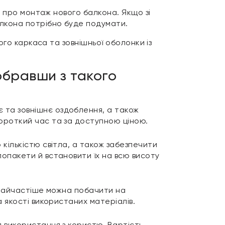
я про монтаж нового балкона. Якщо зі
лкона потрібно буде подумати.
ого каркаса та зовнішньої оболонки із
обравши з такого
 та зовнішнє оздоблення, а також
короткий час та за доступною ціною.
 кількістю світла, а також забезпечити
лопакети й встановити їх на всю висоту
. Найчастіше можна побачити на
а якості використаних матеріалів.
я використання з користю. Вартість