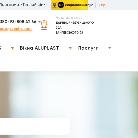
Програма «Теплий дім»
Рус
Укр
Наш адреса:
380 (93) 808 42 66
ДАРНИЦЯ-ВЕРБИЦЬКОГО
32А
ередзвоніть мені
ЗАКРЕВСЬКОГО 31
S
Вікна ALUPLAST
Послуги