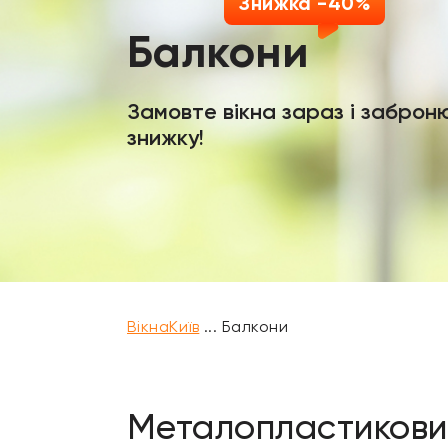
Знижка -40%
Балкони
Замовте вікна зараз і заброн
знижку!
ВікнаКиїв
...
Балкони
Металопластиковий