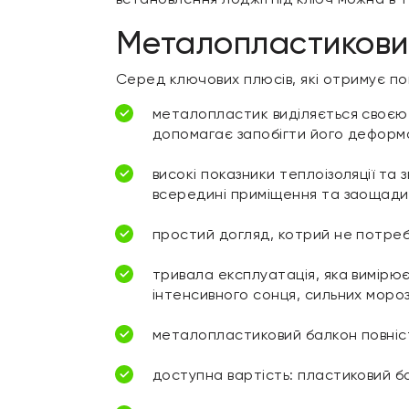
Металопластиковий
Серед ключових плюсів, які отримує по
металопластик виділяється своєю с
допомагає запобігти його деформаці
високі показники теплоізоляції та
всередині приміщення та заощади
простий догляд, котрий не потреб
тривала експлуатація, яка вимірю
інтенсивного сонця, сильних мороз
металопластиковий балкон повністю
доступна вартість: пластиковий б