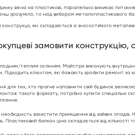
удинку вікна на пластикові, паралельно виникає питанн
енш зрозуміло, то над вибором металопластикового ба
конструкції, які складаються зі зносостійкого металев
окупцеві замовити конструкцію, 
лодним/теплим склінням. Майстри виконують внутрішнє
. Підходить клієнтам, які бажають зробити ремонт за 
ня для тих, хто прагне наповнити свій будинок великою
монтаж такого формату, потрібно купити спеціальні ск
іплення.
є необхідність захистити приміщення від зайвих опадів
ь. Пластиковий балкон ціна складається від кількості т
ий, адже з його допомогою можна збільшити простір дл