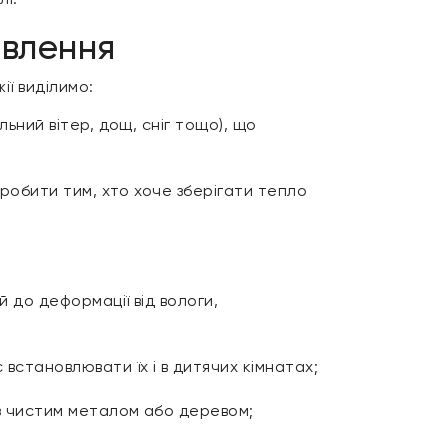
овлення
ї виділимо:
ьний вітер, дощ, сніг тощо), що
 робити тим, хто хоче зберігати тепло
 до деформації від вологи,
встановлювати їх і в дитячих кімнатах;
 з чистим металом або деревом;