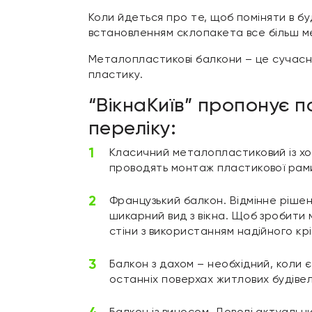
Коли йдеться про те, щоб поміняти в б
встановленням склопакета все більш м
Металопластикові балкони – це сучасні 
пластику.
“ВікнаКиїв” пропонує п
переліку:
Класичний металопластиковий із хо
проводять монтаж пластикової рами
Французький балкон. Відмінне рішен
шикарний вид з вікна. Щоб зробити 
стіни з використанням надійного кр
Балкон з дахом – необхідний, коли 
останніх поверхах житлових будівел
Балкон із виносом. Доволі актуальн