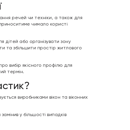
ї
ання речей чи техніки, а також для
й приноситиме чимало користі
я дітей або організувати зону
ти та збільшити простір житлового
про вибір якісного профілю для
ий термін.
астик?
ується виробниками вікон та віконних
 замінив у більшості випадків