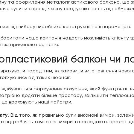
айну та оформлення металопластикового балкона, що 
оляє купити справді якісну продукцію навіть під обмеж
я від вибору виробника конструкції та її параметрів.
габаритами наша компанія надасть можливість клієнту 
ї за приємною вартістю.
опластиковий балкон чи л
но врахувати перед тим, як замовити виготовлення новог
штовхуючись від таких нюансів:
 відбувається формування розуміння, який функціонал в
потрібно додати більше простору, збільшити теплооща
 це враховують наші майстри.
кту
. Від того, як правильно були виконані виміри, зале
ахівці роблять точно всі виміри та складають проект дл