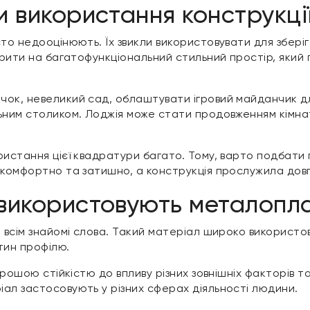
и використання конструкці
то недооцінюють. Їх звикли використовувати для зберіг
ворити на багатофункціональний стильний простір, яки
ок, невеликий сад, облаштувати ігровий майданчик дл
льним столиком. Лоджія може стати продовженням кімна
ристання цієї квадратури багато. Тому, варто подбати 
 комфортно та затишно, а конструкція прослужила довг
 використовують металопл
 всім знайомі слова. Такий матеріал широко використов
тин профілю.
орошою стійкістю до впливу різних зовнішніх факторів та
ал застосовують у різних сферах діяльності людини.