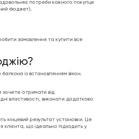
задовольняє потреби кожного покупця
ений бюджет).
зробити замовлення та купити все
оджію?
о балкона із встановленням вікон.
и хочете отримати від
дні властивості, виконати додатково
жить кінцевий результат установки. Це
я клієнта, що ідеально підходить у