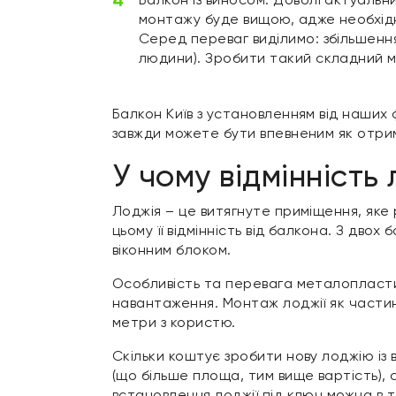
монтажу буде вищою, адже необхідн
Серед переваг виділимо: збільшення
людини). Зробити такий складний м
Балкон Київ з установленням від наших 
завжди можете бути впевненим як отрим
У чому відмінність
Лоджія – це витягнуте приміщення, яке
цьому її відмінність від балкона. З дво
віконним блоком.
Особливість та перевага металопластиков
навантаження. Монтаж лоджії як частин
метри з користю.
Скільки коштує зробити нову лоджію із
(що більше площа, тим вище вартість)
встановлення лоджії під ключ можна в 