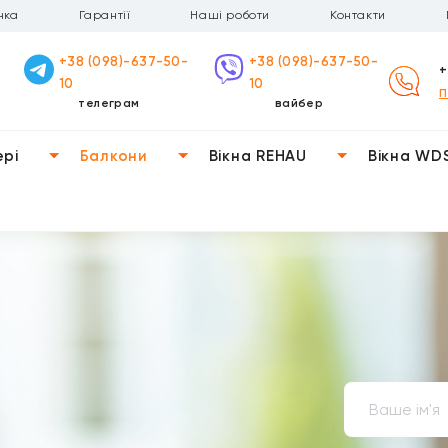
чка
Гарантії
Наші роботи
Контакти
+38 (098)-637-50-
+38 (098)-637-50-
+
10
10
П
телеграм
вайбер
ері
Балкони
Вікна REHAU
Вікна WD