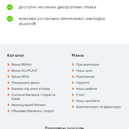
доступні численні декоративні плівки
можлива установка алюмінієвої накладки
aluskin®
Каталог
Меню
Вікна REHAU
Про компанію
Вікна ALUPLAST
Наші ціни
Вікна WDS
Розстрочка
Панорамні вікна
Гарантії
Балкон під ключ в Києві
Наші роботи
Скління балкона і лоджії в
Статі
Києві
Наші контакти
Французький балкон
Комплектуючі та фурнітура
Обшивка балкона і лоджії
Популярні розділи