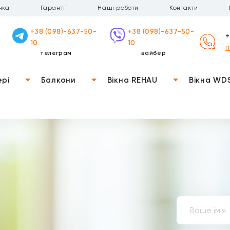
чка
Гарантії
Наші роботи
Контакти
+38 (098)-637-50-
+38 (098)-637-50-
+
10
10
П
телеграм
вайбер
ері
Балкони
Вікна REHAU
Вікна WD