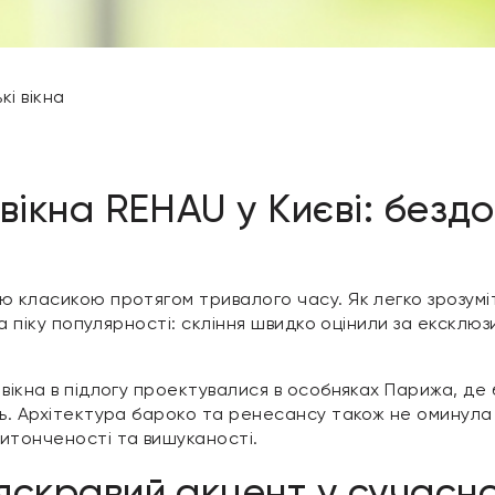
кі вікна
вікна REHAU у Києві: бездо
 класикою протягом тривалого часу. Як легко зрозуміти
на піку популярності: скління швидко оцінили за ексклюзи
 вікна в підлогу проектувалися в особняках Парижа, де
ль. Архітектура бароко та ренесансу також не оминула 
итонченості та вишуканості.
яскравий акцент у сучасн