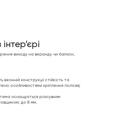
інтер’єрі
орення виходу на веранду чи балкон,
віконній конструкції стійкість та
влено особливостями кріплення полозів;
истема оснащується розсувним
 товщиною до 8 мм.