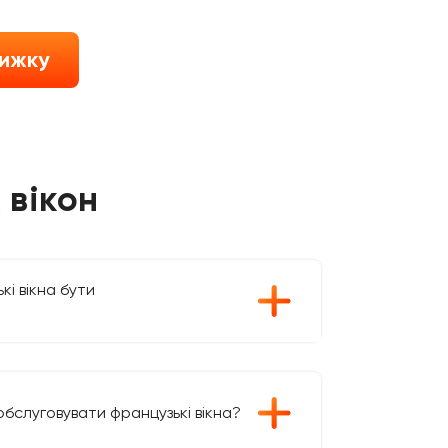
нижку
 вікон
і вікна бути
обслуговувати французькі вікна?