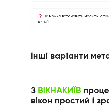
Чи можна встановити москітні сітки
вікна?
Інші варіанти мет
З
ВІКНАКИЇВ
проце
вікон простий і зр