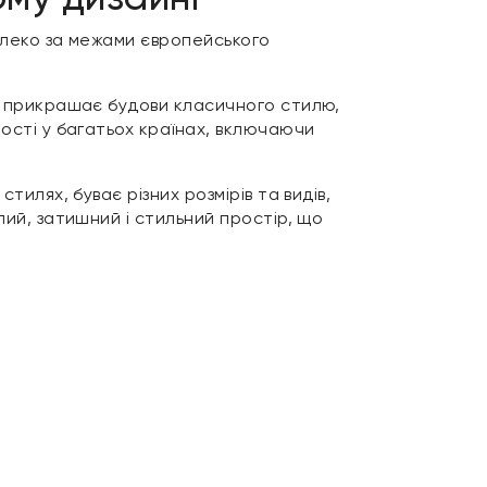
далеко за межами європейського
во прикрашає будови класичного стилю,
ності у багатьох країнах, включаючи
тилях, буває різних розмірів та видів,
лий, затишний і стильний простір, що