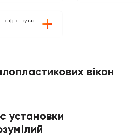
 на французькі
алопластикових вікон
с установки
озумілий