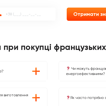
Отримати з
 при покупці французьких
Чи можуть французьк
а?
енергоефективними?
ля виготовлення
Як часто потрібно 