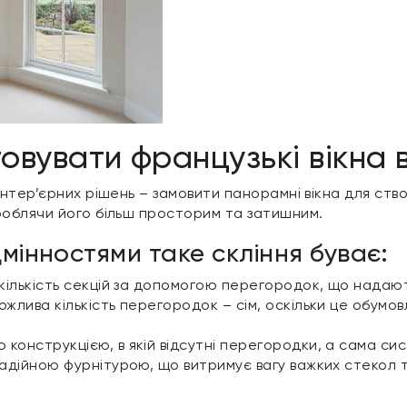
вувати французькі вікна в 
нтер’єрних рішень – замовити панорамні вікна для ств
облячи його більш просторим та затишним.
мінностями таке скління буває:
 кількість секцій за допомогою перегородок, що надають 
ожлива кількість перегородок – сім, оскільки це обумо
 конструкцією, в якій відсутні перегородки, а сама с
днадійною фурнітурою, що витримує вагу важких стекол