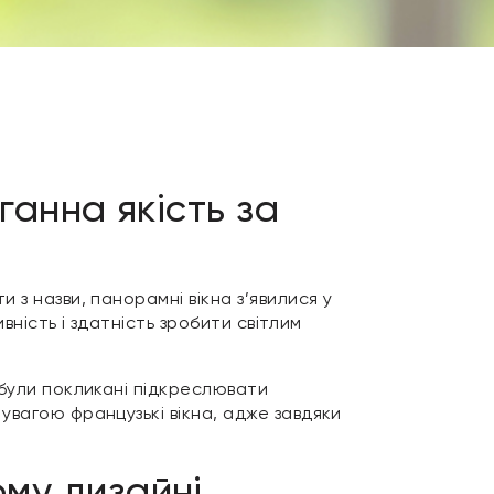
ганна якість за
 з назви, панорамні вікна з’явилися у
вність і здатність зробити світлим
 були покликані підкреслювати
увагою французькі вікна, адже завдяки
ому дизайні