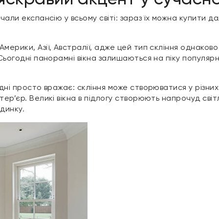
очали експансію у всьому світі: зараз їх можна купити 
Америки, Азії, Австралії, адже цей тип скління однако
 Сьогодні панорамні вікна залишаються на піку популяр
дні просто вражає: скління може створюватися у різних с
тер’єр. Великі вікна в підлогу створюють напрочуд світ
динку.