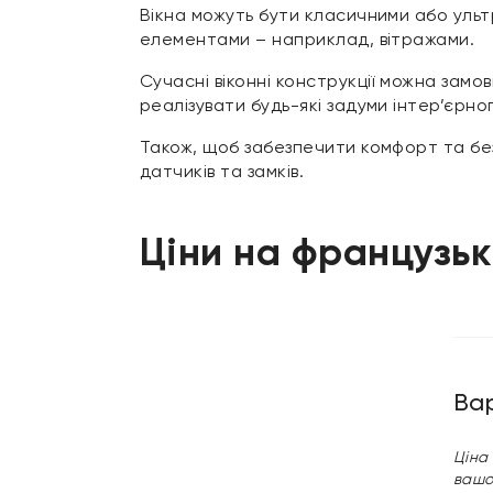
Вікна можуть бути класичними або уль
елементами – наприклад, вітражами.
Сучасні віконні конструкції можна замо
реалізувати будь-які задуми інтер’єрно
Також, щоб забезпечити комфорт та без
датчиків та замків.
Ціни на французьк
Ва
Ціна
вашог