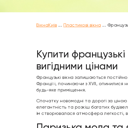
ВікнаКиїв
...
Пластикові вікна
...
Французь
Купити французькі 
вигідними цінами
Французькі вікна залишаються постійною
Франції і, починаючи з XVII, опинилися 
будь-яке приміщення.
Спочатку новомодні та дорогі за ціною
елегантність та розкіш багатих будіве
їм створювалася атмосфера легкості, в
Паризька мода та 