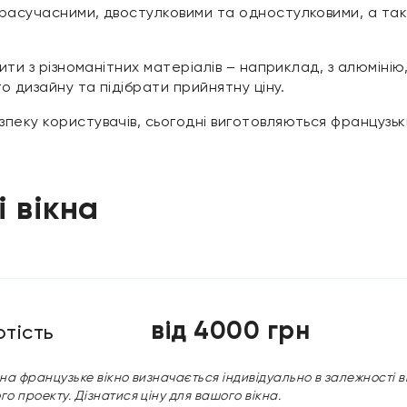
трасучасними, двостулковими та одностулковими, а т
вити з різноманітних матеріалів – наприклад, з алюміні
го дизайну та підібрати прийнятну ціну.
пеку користувачів, сьогодні виготовляються французькі
і вікна
від 4000 грн
ртість
 на французьке вікно визначається індивідуально в залежності в
о проекту. Дізнатися ціну для вашого вікна.