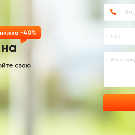
Знижка -40%
кна
юйте свою