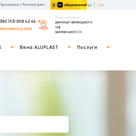
Програма «Теплий дім»
Рус
Укр
Наш адреса:
380 (93) 808 42 66
ДАРНИЦЯ-ВЕРБИЦЬКОГО
32А
ередзвоніть мені
ЗАКРЕВСЬКОГО 31
S
Вікна ALUPLAST
Послуги