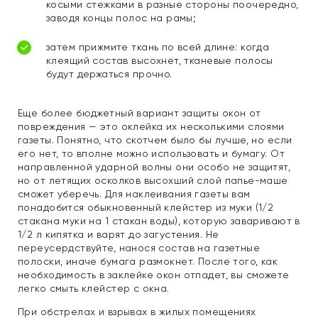
косыми стежками в разные стороны поочередно,
заводя концы полос на рамы;
затем прижмите ткань по всей длине: когда
клеящий состав высохнет, тканевые полосы
будут держаться прочно.
Еще более бюджетный вариант защиты окон от
повреждения — это оклейка их несколькими слоями
газеты. Понятно, что скотчем было бы лучше, но если
его нет, то вполне можно использовать и бумагу. От
направленной ударной волны они особо не защитят,
но от летящих осколков высохший слой папье-маше
сможет уберечь. Для наклеивания газеты вам
понадобится обыкновенный клейстер из муки (1/2
стакана муки на 1 стакан воды), которую заваривают в
1/2 л кипятка и варят до загустения. Не
переусердствуйте, нанося состав на газетные
полоски, иначе бумага размокнет. После того, как
необходимость в заклейке окон отпадет, вы сможете
легко смыть клейстер с окна.
При обстрелах и взрывах в жилых помещениях