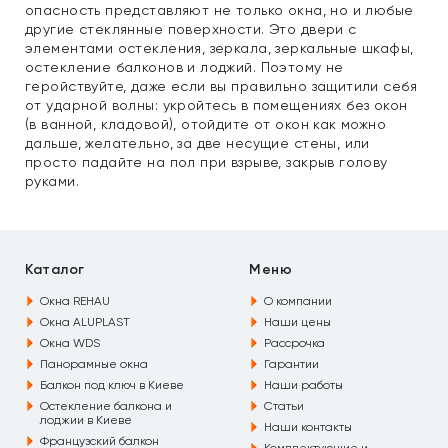
опасность представляют не только окна, но и любые
другие стеклянные поверхности. Это двери с
элементами остекления, зеркала, зеркальные шкафы,
остекление балконов и лоджий. Поэтому не
геройствуйте, даже если вы правильно защитили себя
от ударной волны: укройтесь в помещениях без окон
(в ванной, кладовой), отойдите от окон как можно
дальше, желательно, за две несущие стены, или
просто падайте на пол при взрыве, закрыв голову
руками.
Каталог
Меню
Окна REHAU
О компании
Окна ALUPLAST
Наши цены
Окна WDS
Рассрочка
Панорамные окна
Гарантии
Балкон под ключ в Киеве
Наши работы
Остекление балкона и
Статьи
лоджии в Киеве
Наши контакты
Французский балкон
Комплектующие и