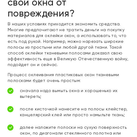
свои окна от
повреждения?
В наших условиях приходится экономить средства.
Многие предпочитают не тратить деньги на покупку
материалов для оклейки окон, а использовать то, что
есть под рукой. Например, можно нарезать широкие
полосы из простыни или любой другой ткани. Такой
способ оклейки тканевыми полосами доказал свою
эффективность еще в Великую Отечественную войну,
подойдет он и сейчас.
Процесс оклеивания пластиковых окон тканевыми
полосками будет очень простым:
сначала надо вымыть окна и хорошенько их
вытереть;
после кисточкой нанесите на полосы клейстер,
канцелярский клей или просто намыльте ткань;
далее наложите полоски на сухую поверхность
окон, по диагонали стеклянного полотна или