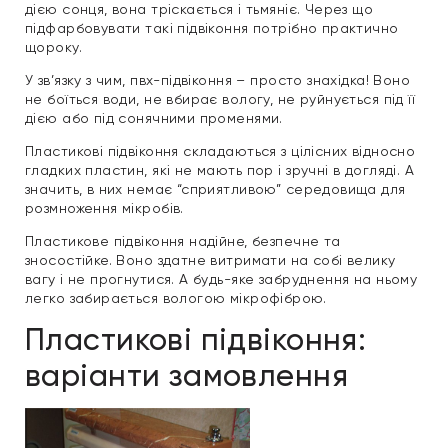
дією сонця, вона тріскається і тьмяніє. Через що
підфарбовувати такі підвіконня потрібно практично
щороку.
У зв’язку з чим, пвх-підвіконня – просто знахідка! Воно
не боїться води, не вбирає вологу, не руйнується під її
дією або під сонячними променями.
Пластикові підвіконня складаються з цілісних відносно
гладких пластин, які не мають пор і зручні в догляді. А
значить, в них немає “сприятливою” середовища для
розмноження мікробів.
Пластикове підвіконня надійне, безпечне та
зносостійке. Воно здатне витримати на собі велику
вагу і не прогнутися. А будь-яке забруднення на ньому
легко забирається вологою мікрофіброю.
Пластикові підвіконня:
варіанти замовлення