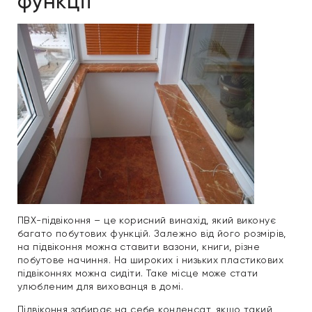
функції
ПВХ-підвіконня – це корисний винахід, який виконує
багато побутових функцій. Залежно від його розмірів,
на підвіконня можна ставити вазони, книги, різне
побутове начиння. На широких і низьких пластикових
підвіконнях можна сидіти. Таке місце може стати
улюбленим для вихованця в домі.
Підвіконня забирає на себе конденсат, якщо такий