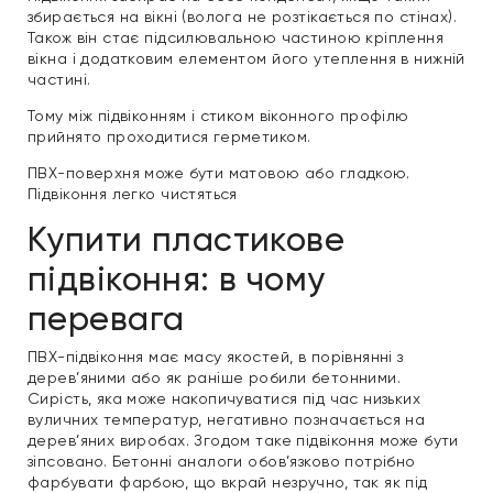
збирається на вікні (волога не розтікається по стінах).
Також він стає підсилювальною частиною кріплення
вікна і додатковим елементом його утеплення в нижній
частині.
Тому між підвіконням і стиком віконного профілю
прийнято проходитися герметиком.
ПВХ-поверхня може бути матовою або гладкою.
Підвіконня легко чистяться
Купити пластикове
підвіконня: в чому
перевага
ПВХ-підвіконня має масу якостей, в порівнянні з
дерев’яними або як раніше робили бетонними.
Сирість, яка може накопичуватися під час низьких
вуличних температур, негативно позначається на
дерев’яних виробах. Згодом таке підвіконня може бути
зіпсовано. Бетонні аналоги обов’язково потрібно
фарбувати фарбою, що вкрай незручно, так як під