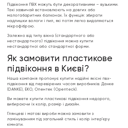
Підвіконня ПВХ можуть бути декоративними – вузькими.
Такі зазвичай встановлюють на довгих або
малогабаритних балконах. Їх функція: збирати
надлишки вологи і пил, які потім легко видаляються
мікрофіброю.
Залежно від типу вікна (стандартного або
нестандартного) підвіконня можна купити
нестандартної або стандартної форми.
Як замовити пластикове
підвіконня в Києві?
Наша компанія пропонує купити надійні якісні пвх-
підвіконня від перевірених часом виробників: Данке
(DANKE), ЕКО, Опентек (Openteck).
Ви можете купити пластикові підвіконня недорого,
вибираючи їх колір, розмір і дизайн.
Глянцеві і матові вироби можна замовити з
ламінуванням під загальний стиль і колір інтер’єру
кімнати.