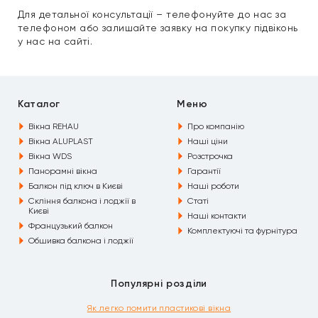
Для детальної консультації – телефонуйте до нас за
телефоном або залишайте заявку на покупку підвіконь
у нас на сайті.
Каталог
Меню
Вікна REHAU
Про компанію
Вікна ALUPLAST
Наші ціни
Вікна WDS
Розстрочка
Панорамні вікна
Гарантії
Балкон під ключ в Києві
Наші роботи
Скління балкона і лоджії в
Статі
Києві
Наші контакти
Французький балкон
Комплектуючі та фурнітура
Обшивка балкона і лоджії
Популярні розділи
Як легко помити пластикові вікна