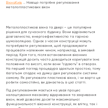
ВікнаКиїв
...
Навіщо потрібне регулювання
металопластикових вікон
Металопластикові вікна та двері – це популярне
рішення для сучасного будинку. Вони відрізняються
довговічністю, енергоефективністю та гарною
шумоізоляцією. Однак з часом конструкції можуть
потребувати регулювання, щоб продовжувати
працювати належним чином, наприклад, в зимовий
період. Крім того, після встановлення віконних
конструкцій досить часто доводиться коригувати їхнє
положення по висоті, коли вони “сідають” в отворах.
На перший погляд процедура здається простою, тому
багатьом спадає на думку ідея регулювати системи
самому. Як регулювати пластикові вікна, і чи варто це
робити самостійно, ви дізнаєтесь із цієї статті.
Під регулюванням мається на увазі процес
налаштування механізму відкривання та закривання
вікон, який дозволяє досягти максимальної
функціональності віконної конструкції, як влітку, так і