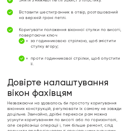
Вставити шестигранник в отвір, розташований
на верхній грані петлі.
Коригувати положення віконної стулки по висоті,
повертаючи ключ
за годинниковою стрілкою, щоб змістити
стулку вгору;
проти годинникової стрілки, щоб опустити
її.
Довірте налаштування
вікон фахівцям
Незважаючи на здавалось би простоту коригування
віконних конструкцій, регулювати їх самому не завжди
доцільне. Звичайно, дрібні перекоси рам можна
усунути коригуванням по висоті або по горизонталі,
але серйозніші операції і, тим більше ремонт, слід
доручити професіоналам зі спеціальними знаннями,