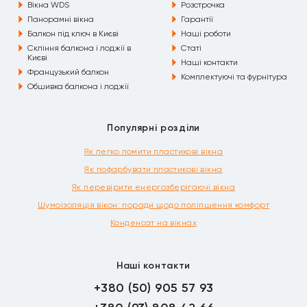
Вікна WDS
Розстрочка
Панорамні вікна
Гарантії
Балкон під ключ в Києві
Наші роботи
Скління балкона і лоджії в
Статі
Києві
Наші контакти
Французький балкон
Комплектуючі та фурнітура
Обшивка балкона і лоджії
Популярні розділи
Як легко помити пластикові вікна
Як пофарбувати пластикові вікна
Як перевірити енергозберігаючі вікна
Шумоізоляція вікон: поради щодо поліпшення комфорт
Конденсат на вікнах
Наші контакти
+380 (50) 905 57 93