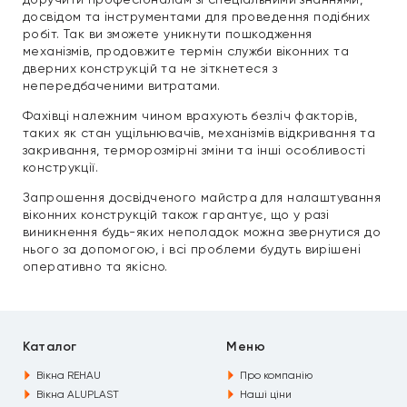
досвідом та інструментами для проведення подібних
робіт. Так ви зможете уникнути пошкодження
механізмів, продовжите термін служби віконних та
дверних конструкцій та не зіткнетеся з
непередбаченими витратами.
Фахівці належним чином врахують безліч факторів,
таких як стан ущільнювачів, механізмів відкривання та
закривання, терморозмірні зміни та інші особливості
конструкції.
Запрошення досвідченого майстра для налаштування
віконних конструкцій також гарантує, що у разі
виникнення будь-яких неполадок можна звернутися до
нього за допомогою, і всі проблеми будуть вирішені
оперативно та якісно.
Каталог
Меню
Вікна REHAU
Про компанію
Вікна ALUPLAST
Наші ціни