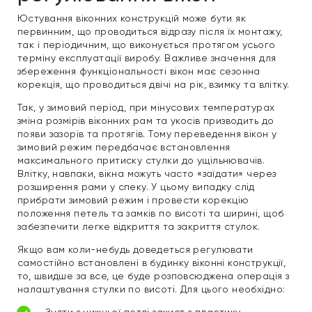
Юстування віконних конструкцій може бути як
первинним, що проводиться відразу після їх монтажу,
так і періодичним, що виконується протягом усього
терміну експлуатації виробу. Важливе значення для
збереження функціональності вікон має сезонна
корекція, що проводиться двічі на рік, взимку та влітку.
Так, у зимовий період, при мінусових температурах
зміна розмірів віконних рам та укосів призводить до
появи зазорів та протягів. Тому переведення вікон у
зимовий режим передбачає встановлення
максимального притиску стулки до ущільнювачів.
Влітку, навпаки, вікна можуть часто «заїдати» через
розширення рами у спеку. У цьому випадку слід
прибрати зимовий режим і провести корекцію
положення петель та замків по висоті та ширині, щоб
забезпечити легке відкриття та закриття стулок.
Якщо вам коли-небудь доведеться регулювати
самостійно встановлені в будинку віконні конструкції,
то, швидше за все, це буде розповсюджена операція з
налаштування стулки по висоті. Для цього необхідно:
Зняти з нижньої петлі захист з пластику.